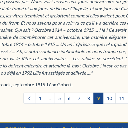
e passons pas. Nous voici arrivés aux jours anniversaire du g
l n’a tonné ni aux jours de Neuve-Chapelle, ni aux jours de Care
s, les vitres tremblent et grelottent comme si elles avaient peur.
e du front. Et nous savons pour avoir vu ce qu’il y a derrière ce
rsaires. Qui sait ? Octobre 1914 – octobre 1915 … Hé ! Ce serait
nière de commémorer cet anniversaire, une manière élégante.
ctobre 1914 – octobre 1915 … Un an ? Qu’est-ce que cela, quand
passé ? … Ah, si notre confiance inébranlable ne nous trompe pas,
on va le fêter cet anniversaire … Les rafales se succèdent !
ils doivent entendre et attendre là-bas ! Octobre ! N’est-ce pas
 où déjà en 1792 Lille fut assiégée et délivrée …."
ouck, septembre 1915. Léon Gobert.
1
...
5
6
7
8
9
10
11