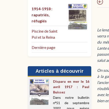
1914-1918 :
rapatriés,
réfugiés
Le lend
Piscine de Saint
verra r
Pol et la Reina
du méti
Dernière page
Lante 
passon
salut a
On souf
Articles à découvrir
à la ga
Disparu en mer le 16
l’ancie
avril 1917 : Paul
n’oubli
Buissez
avec le
Dans notre bulletin
bien e
n°51 de septembre
2002, nous avions