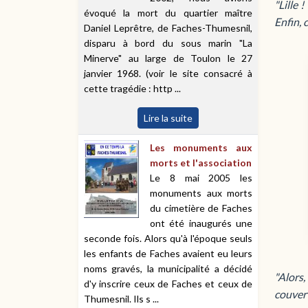
"Lille 
évoqué la mort du quartier maître
Enfin, 
Daniel Leprêtre, de Faches-Thumesnil,
disparu à bord du sous marin "La
Minerve" au large de Toulon le 27
janvier 1968. (voir le site consacré à
cette tragédie : http ...
Lire la suite
Les monuments aux
morts et l'association
Le 8 mai 2005 les
monuments aux morts
du cimetière de Faches
ont été inaugurés une
seconde fois. Alors qu'à l'époque seuls
les enfants de Faches avaient eu leurs
noms gravés, la municipalité a décidé
"Alors,
d'y inscrire ceux de Faches et ceux de
couvert
Thumesnil. Ils s ...