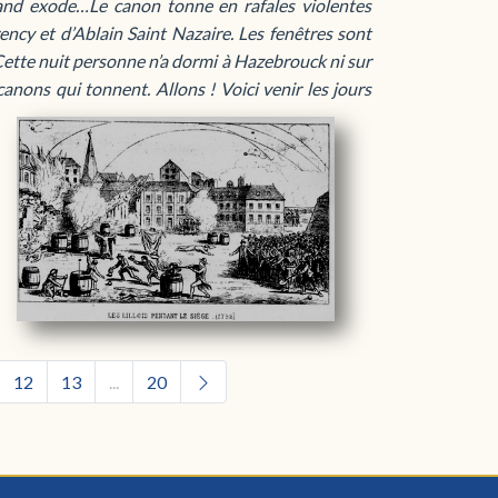
rand exode…Le canon tonne en rafales violentes
ncy et d’Ablain Saint Nazaire. Les fenêtres sont
 Cette nuit personne n’a dormi à Hazebrouck ni sur
s canons qui tonnent.
Allons ! Voici venir les jours
12
13
...
20