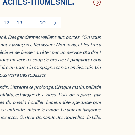
 FACHES-THUMESNIL.
12
13
...
20
gné. Des gendarmes veillent aux portes. "On vous
 nous avançons. Repasser ! Non mais, et les trucs
cle et se laisser arrêter par un service d’ordre !
nons un sérieux coup de brosse et pimpants nous
aire un tour à la campagne et non en évacués. Un
ous verra pas repasser.
sdin. L’attente se prolonge. Chaque matin, ballade
soldats, échanger des idées. Puis on repasse par
giés du bassin houiller. Lamentable spectacle que
pour entendre mieux le canon. Le soir on jargonne
nexactes. On leur demande des nouvelles de Lille,