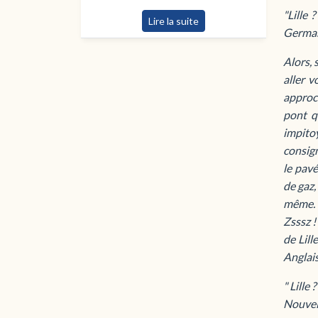
"Lille 
Lire la suite
German
Alors, 
aller v
approch
pont q
impito
consign
le pavé
de gaz,
même. L
Zsssz !
de Lill
Anglais
" Lille
Nouvel 