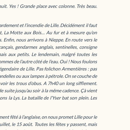
te nuit. Yes ! Grande place avec colonne. Très beau.
rdement et l’incendie de Lille. Décidément il faut
nant, La Motte aux Bois… Au fur et à mesure qu’on
s. Enfin, nous arrivons à Nieppe. En route vers le
ançais, gendarmes anglais, sentinelles, consigne
ais aux petits. Le lendemain, malgré toutes les
ommes de l’autre côté de l’eau. Oui ! Nous foulons
égendaire de Lille. Pas folichon Armentières : pas
chandelles ou aux lampes à pétrole. On se couche de
oir les trous d’obus. A 7h40 un long sifflement.
e suite jusqu’au soir à la même cadence. Çà vient
ons la Lys. La bataille de l’Yser bat son plein. Les
ment fêté à l’anglaise, on nous promet Lille pour le
llet, le 15 août. Toutes les fêtes y passent, mais