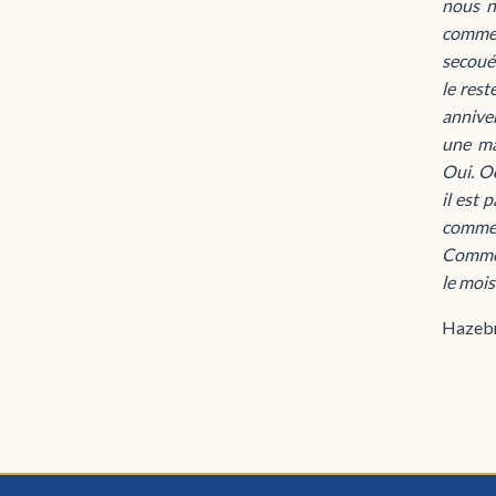
nous n
comme i
secouée
le rest
annive
une ma
Oui. O
il est 
comme 
Comme 
le mois
Hazebr