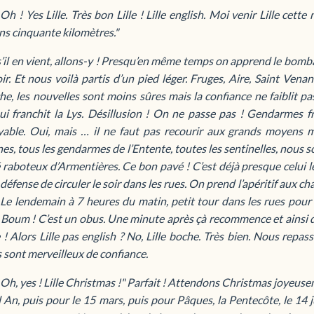
? Oh ! Yes Lille. Très bon Lille ! Lille english. Moi venir Lille cet
s cinquante kilomètres."
s’il en vient, allons-y ! Presqu’en même temps on apprend le bomba
oir. Et nous voilà partis d’un pied léger. Fruges, Aire, Saint Ve
e, les nouvelles sont moins sûres mais la confiance ne faiblit pa
ui franchit la Lys. Désillusion ! On ne passe pas ! Gendarmes fr
yable. Oui, mais … il ne faut pas recourir aux grands moyens m
es, tous les gendarmes de l’Entente, toutes les sentinelles, nous s
 raboteux d’Armentières. Ce bon pavé ! C’est déjà presque celui l
 défense de circuler le soir dans les rues. On prend l’apéritif aux 
e lendemain à 7 heures du matin, petit tour dans les rues pour v
 Boum ! C’est un obus. Une minute après çà recommence et ainsi d
e ! Alors Lille pas english ? No, Lille boche. Très bien. Nous repass
 sont merveilleux de confiance.
 ? Oh, yes ! Lille Christmas !" Parfait ! Attendons Christmas joyeuse
An, puis pour le 15 mars, puis pour Pâques, la Pentecôte, le 14 jui