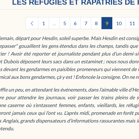
LES REFUGIES ET RAPATRIES DE
1
...
5
6
7
8
9
10
11
emain, départ pour Hesdin, soleil superbe. Mais Hesdin est consi
epasser" gouaillent les gens étendus dans les champs, tandis que
er ! Avoir été reporter et journaliste pendant plus d’un demi-siè
et Dubois déposent leurs sacs dans un estaminet ; nous nous don
s devant les gendarmes en paisibles promeneurs qui viennent de f
mical aux bons gendarmes, çà y est ! Enfoncée la consigne. On ne n
fle un peu, en attendant les événements, dans l’aimable ville d’He
re pour attendre les journaux, voir passer les trains pleins de 
nne caserne où s’entassent femmes, enfants, vieillards, les réfu
eront jamais ceux qui l’ont vu. L’après midi, promenade en forêt 
s Anglais, grands dispensateurs d’informations rassurantes mais i
ntendu.