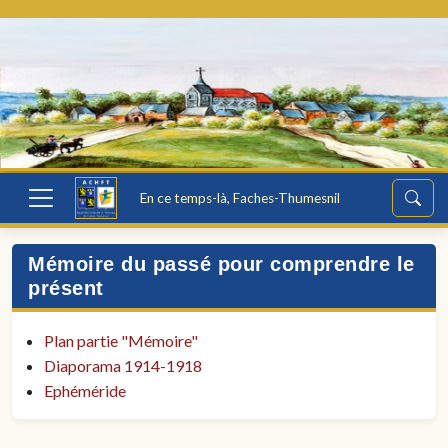
En ce temps-là, Faches-Thumesnil
Mémoire du passé pour comprendre le
présent
Plan partie "Mémoire"
Diaporama 1914-1918
Ephéméride