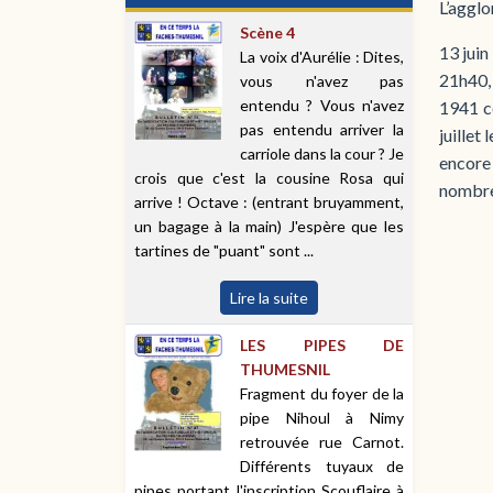
L’agglo
Scène 4
13 juin
La voix d'Aurélie : Dites,
21h40, 
vous n'avez pas
entendu ? Vous n'avez
1941 ce
pas entendu arriver la
juillet
carriole dans la cour ? Je
encore 
crois que c'est la cousine Rosa qui
nombre 
arrive ! Octave : (entrant bruyamment,
un bagage à la main) J'espère que les
tartines de "puant" sont ...
Lire la suite
LES PIPES DE
THUMESNIL
Fragment du foyer de la
pipe Nihoul à Nimy
retrouvée rue Carnot.
Différents tuyaux de
pipes portant l'inscription Scouflaire à