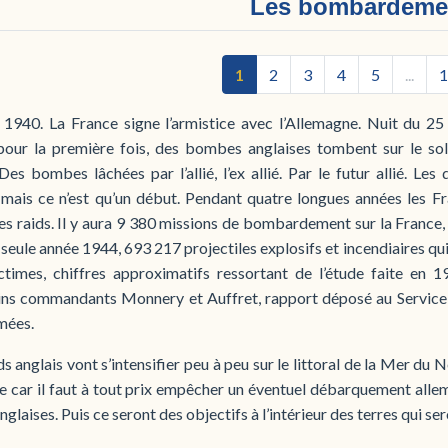
Les bombardeme
1
2
3
4
5
...
1
n 1940. La France signe l’armistice avec l’Allemagne. Nuit du 2
pour la première fois, des bombes anglaises tombent sur le sol 
Des bombes lâchées par l’allié, l’ex allié. Par le futur allié. Les
 mais ce n’est qu’un début. Pendant quatre longues années les Fr
es raids. Il y aura 9 380 missions de bombardement sur la France
 seule année 1944, 693 217 projectiles explosifs et incendiaires qu
ctimes, chiffres approximatifs ressortant de l’étude faite en 1
ns commandants Monnery et Auffret, rapport déposé au Service
mées.
ds anglais vont s’intensifier peu à peu sur le littoral de la Mer du N
 car il faut à tout prix empêcher un éventuel débarquement allem
nglaises. Puis ce seront des objectifs à l’intérieur des terres qui ser