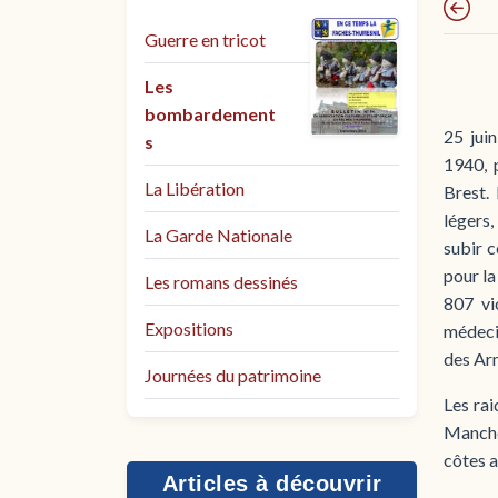
Guerre en tricot
Les
bombardement
25 jui
s
1940, 
La Libération
Brest. 
légers,
La Garde Nationale
subir c
pour la
Les romans dessinés
807 vi
Expositions
médeci
des Ar
Journées du patrimoine
Les rai
Manche
côtes a
Articles à découvrir