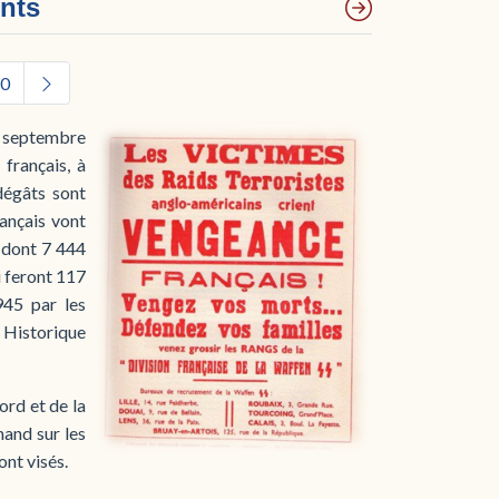
nts
0
5 septembre
français, à
 dégâts sont
ançais vont
, dont 7 444
i feront 117
945 par les
 Historique
ord et de la
and sur les
ont visés.