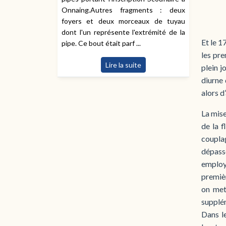
Onnaing.Autres fragments : deux
foyers et deux morceaux de tuyau
dont l'un représente l'extrémité de la
Et le 1
pipe. Ce bout était parf ...
les pre
Lire la suite
plein j
diurne 
alors d
La mise
de la f
coupla
dépass
employé
premièr
on met
supplém
Dans le