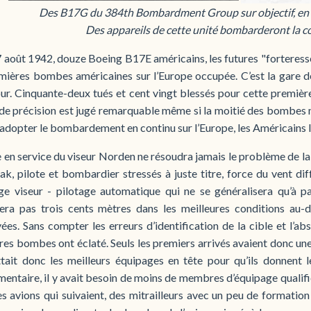
Des B17G du 384th Bombardment Group sur objectif, en l
Des appareils de cette unité bombarderont la c
7 août 1942, douze Boeing B17E américains, les futures "forteresse
mières bombes américaines sur l’Europe occupée. C’est la gare de 
our. Cinquante-deux tués et cent vingt blessés pour cette premiè
de précision est jugé remarquable même si la moitié des bombes n’
’adopter le bombardement en continu sur l’Europe, les Américains le j
 en service du viseur Norden ne résoudra jamais le problème de la p
lak, pilote et bombardier stressés à juste titre, force du vent 
ge viseur - pilotage automatique qui ne se généralisera qu’à p
era pas trois cents mètres dans les meilleures conditions au-d
es. Sans compter les erreurs d’identification de la cible et l’abs
es bombes ont éclaté. Seuls les premiers arrivés avaient donc un
tait donc les meilleurs équipages en tête pour qu’ils donnent
entaire, il y avait besoin de moins de membres d’équipage qualifi
s avions qui suivaient, des mitrailleurs avec un peu de formatio