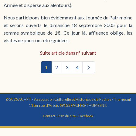
Armée et dispersé aux alentours).
Nous participons bien évidemment aux Journée du Patrimoine
et serons ouverts le dimanche 18 septembre 2005 pour la
somme symbolique de 1€. Ce jour là, affluence oblige, les
visites ne pourront être guidées.
Suite article dans n° suivant
1
2
3
4
© 2026 ACHFT - Association Culturelle et Historique de Faches-Thumesnil
11 ter rue d'Artois 59155 FACHES-THUMESNIL
Contact
-
Plan du site
-
Facebook