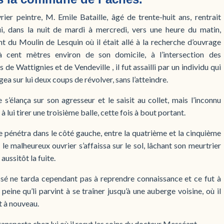
ier peintre, M. Emile Bataille, âgé de trente-huit ans, rentrait
ui, dans la nuit de mardi à mercredi, vers une heure du matin,
t du Moulin de Lesquin où il était allé à la recherche d’ouvrage
’à cent mètres environ de son domicile, à l’intersection des
 de Wattignies et de Vendeville , il fut assailli par un individu qui
ea sur lui deux coups de révolver, sans l’atteindre.
e s’élança sur son agresseur et le saisit au collet, mais l’inconnu
 à lui tirer une troisième balle, cette fois à bout portant.
e pénétra dans le côté gauche, entre la quatrième et la cinquième
 le malheureux ouvrier s’affaissa sur le sol, lâchant son meurtrier
 aussitôt la fuite.
ssé ne tarda cependant pas à reprendre connaissance et ce fut à
peine qu’li parvint à se traîner jusqu’à une auberge voisine, où il
it à nouveau.
ransporta chez lui où il reçut les soins du docteur Messéant.