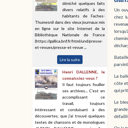
déniché quelques faits
Un ouvr
divers relatifs à des
habitants de Faches-
chez l
Thumesnil dans des vieux journaux mis
revenan
en ligne sur le site Internet de la
lorsqu
Bibliothèque Nationale de France
chemins
(https://gallica.bnf.fr/html/und/presse-
décharg
et-revues/presse-et-revue ...
Bataill
Lire la suite
parvint
Henri DALLENNE, le
La ball
connaissiez-vous ?
côte et
Il faut toujours fouiller
qui prit
ses archives... C’est en
accomplissant ce
Le ble
travail, toujours
grande 
intéressant et conduisant à des
découvertes, que j’ai trouvé quelques
défaill
textes de chansons et de monologues
On le t