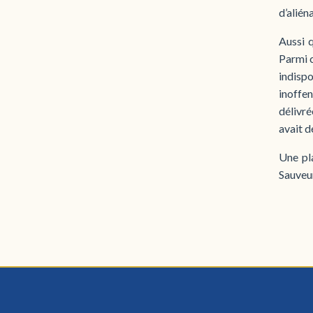
d’alién
Aussi q
Parmi c
indis
inoffe
délivré
avait d
Une pl
Sauveur