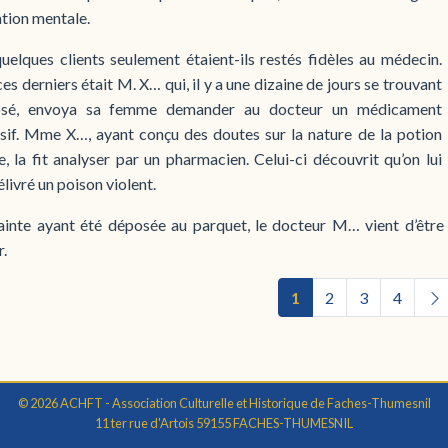
ation mentale.
uelques clients seulement étaient-ils restés fidèles au médecin.
es derniers était M. X… qui, il y a une dizaine de jours se trouvant
posé, envoya sa femme demander au docteur un médicament
nsif. Mme X…, ayant conçu des doutes sur la nature de la potion
e, la fit analyser par un pharmacien. Celui-ci découvrit qu’on lui
élivré un poison violent.
ainte ayant été déposée au parquet, le docteur M… vient d’être a
.
1
2
3
4
© 2026 ACHFT - Association Culturelle et Historique de Faches-Thumesnil
11 ter rue d'Artois 59155 FACHES-THUMESNIL