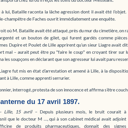
à lui, Bataille raconta la lâche agression dont il avait été l’objet.
de-champêtre de Faches ouvrit immédiatement une enquête.
roit où M. Bataille avait été attaqué, près du mur du cimetière, 
argenté et un bouton de gilet, qui furent gardés comme pièces 
es Dupire et Poulet de Lille apprirent qu’un sieur Liagre avait dit 
ort mal – aurait peut être pu "faire le coup" en croyant tirer sur 
a les soupçons en déclarant que son agresseur lui avait paru ressem
 Liagre fut mis en état d’arrestation et amené à Lille, à la disposi
lant à Lille, comme apprenti serrurier.
onnier, interrogé, protesta de son innocence et affirma s’être couché, 
anterne du 17 avril 1897.
 Lille, 15 avril –
Depuis plusieurs mois, le bruit courait à
nil que le docteur M …, qui à son cabinet médical avait adjoint
fficine de produits pharmaceutiques, donnait des signes