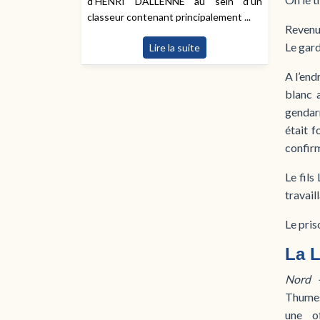
d’HENRI DALLENNE au sein d’un
classeur contenant principalement ...
Revenu 
Le gar
Lire la suite
A l’end
blanc 
gendarm
était f
confirm
Le fils
travail
Le pris
La L
Nord –
Thumes
une o