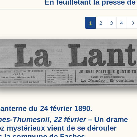
En feuilletant la presse d
1
2
3
4
anterne du 24 février 1890.
es-Thumesnil, 22 février –
Un drame
z mystérieux vient de se dérouler
s la commune de Faches.