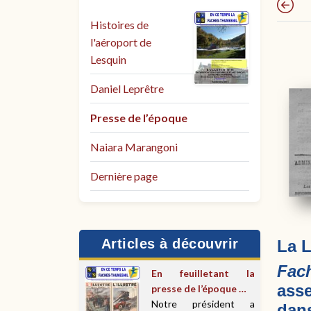
Histoires de
l'aéroport de
Lesquin
Daniel Leprêtre
Presse de l’époque
Naiara Marangoni
Dernière page
Articles à découvrir
La L
Fach
En feuilletant la
asse
presse de l’époque …
Notre président a
dan