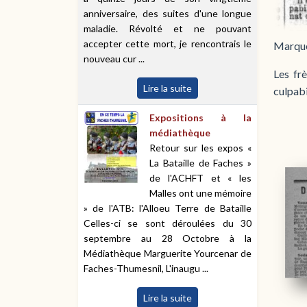
anniversaire, des suites d'une longue
maladie. Révolté et ne pouvant
accepter cette mort, je rencontrais le
Marque
nouveau cur ...
Les frè
Lire la suite
culpabi
Expositions à la
médiathèque
Retour sur les expos «
La Bataille de Faches »
de l'ACHFT et « les
Malles ont une mémoire
» de l'ATB: l'Alloeu Terre de Bataille
Celles-ci se sont déroulées du 30
septembre au 28 Octobre à la
Médiathèque Marguerite Yourcenar de
Faches-Thumesnil, L'inaugu ...
Lire la suite