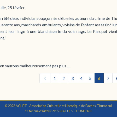
lle, 25 février.
rrêté deux individus soupçonnés d’être les auteurs du crime de Th
uarante ans, marchands ambulants, voisins de l’enfant assassiné lund
nent leur linge à une blanchisserie du voisinage. Le Parquet vien
nt."
’en saurons malheureusement pas plus …
1
2
3
4
5
6
7
© 2026 ACHFT - Association Culturelle et Historique de Faches-Thumesnil
11 ter rue d'Artois 59155 FACHES-THUMESNIL