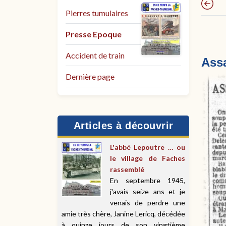
Pierres tumulaires
Presse Epoque
Accident de train
Assa
Dernière page
Articles à découvrir
L'abbé Lepoutre … ou
le village de Faches
rassemblé
En septembre 1945,
j'avais seize ans et je
venais de perdre une
amie très chère, Janine Lericq, décédée
à quinze jours de son vingtième