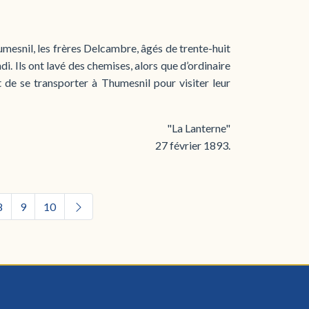
umesnil, les frères Delcambre, âgés de trente-huit
i. Ils ont lavé des chemises, alors que d’ordinaire
t de se transporter à Thumesnil pour visiter leur
"La Lanterne"
27 février 1893.
8
9
10