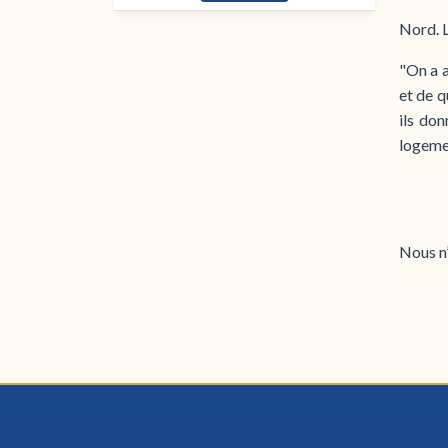
Nord. Li
"On a a
et de q
ils don
logeme
Nous n