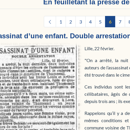
En feuilletant la presse d
1
2
3
4
5
6
7
ssinat d’une enfant. Double arrestatio
Lille, 22 février.
"On a arrêté, la nuit
auteurs de l’assassinat 
été trouvé dans le cime
Ces individus sont le
célibataires, âgés de 
depuis trois ans ; ils 
Rappelons qu’il y a d
mêmes conditions et 
commune voisine de Th