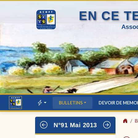
EN CE T
Assoc
BULLETINS
DEVOIR DE MEMO
B
N°91 Mai 2013