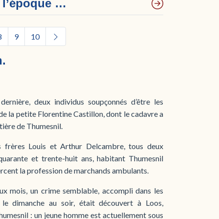
e l’époque …
8
9
10
n.
 dernière, deux individus soupçonnés d’être les
de la petite Florentine Castillon, dont le cadavre a
tière de Thumesnil.
s frères Louis et Arthur Delcambre, tous deux
quarante et trente-huit ans, habitant Thumesnil
exercent la profession de marchands ambulants.
eux mois, un crime semblable, accompli dans les
le dimanche au soir, était découvert à Loos,
umesnil : un jeune homme est actuellement sous