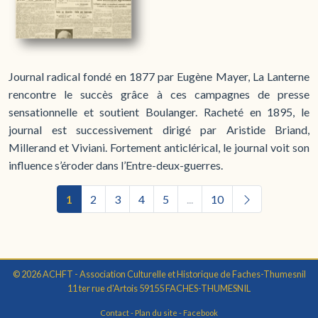
Journal radical fondé en 1877 par Eugène Mayer, La Lanterne
rencontre le succès grâce à ces campagnes de presse
sensationnelle et soutient Boulanger. Racheté en 1895, le
journal est successivement dirigé par Aristide Briand,
Millerand et Viviani. Fortement anticlérical, le journal voit son
influence s’éroder dans l’Entre-deux-guerres.
1
2
3
4
5
...
10
© 2026 ACHFT - Association Culturelle et Historique de Faches-Thumesnil
11 ter rue d'Artois 59155 FACHES-THUMESNIL
Contact
-
Plan du site
-
Facebook