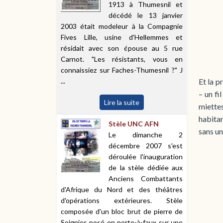
1913 à Thumesnil et
décédé le 13 janvier
2003 était modeleur à la Compagnie
Fives Lille, usine d'Hellemmes et
résidait avec son épouse au 5 rue
Carnot. "Les résistants, vous en
connaissiez sur Faches-Thumesnil ?" J
...
Et la p
– un fi
Lire la suite
miette
habitan
Stèle UNC AFN
sans un
Le dimanche 2
décembre 2007 s'est
déroulée l'inauguration
de la stèle dédiée aux
Anciens Combattants
d'Afrique du Nord et des théâtres
d'opérations extérieures. Stèle
composée d'un bloc brut de pierre de
Soignies posé en porte-à-faux sur une