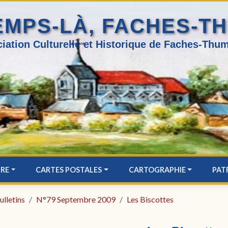
EMPS-LÀ, FACHES-T
iation Culturelle et Historique de Faches-Thum
IRE
CARTES POSTALES
CARTOGRAPHIE
PAT
ulletins
N°79 Septembre 2009
Les Biscottes