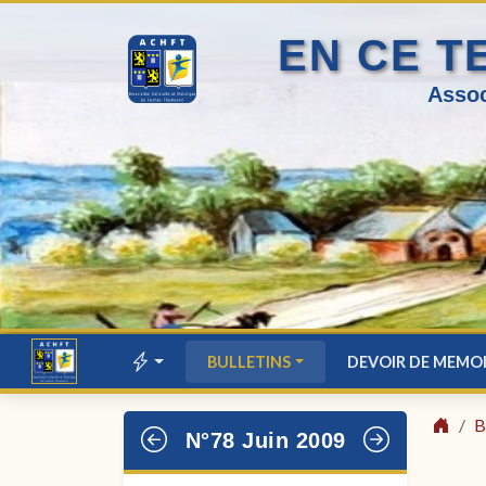
EN CE T
Assoc
BULLETINS
DEVOIR DE MEMO
B
N°78 Juin 2009