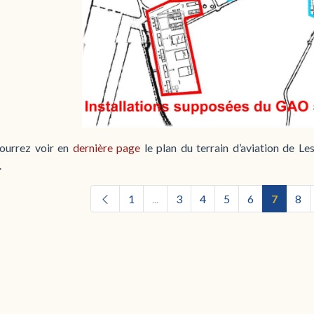
ourrez voir en
dernière page
le plan du terrain d’aviation de Le
.
1
...
3
4
5
6
7
8