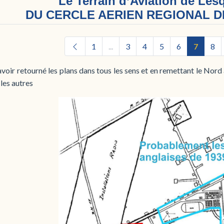
Le Terrain d’Aviation de Les
DU CERCLE AERIEN REGIONAL DE
1
...
3
4
5
6
7
8
voir retourné les plans dans tous les sens et en remettant le Nord a
 les autres