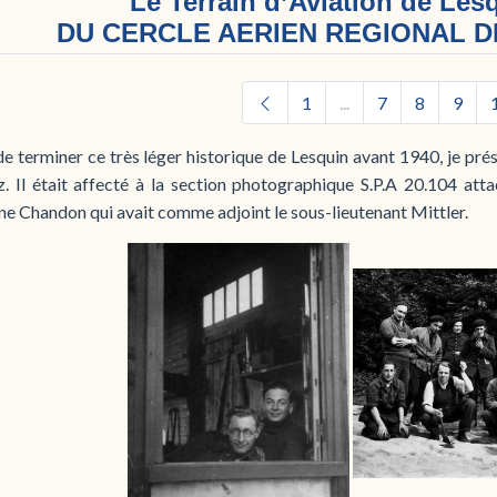
Le Terrain d’Aviation de Les
DU CERCLE AERIEN REGIONAL DE
1
...
7
8
9
e terminer ce très léger historique de Lesquin avant 1940, je pré
z. Il était affecté à la section photographique S.P.A 20.104 a
ne Chandon qui avait comme adjoint le sous-lieutenant Mittler.