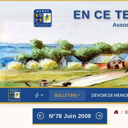
EN CE T
Assoc
BULLETINS
DEVOIR DE MEMO
B
N°78 Juin 2009