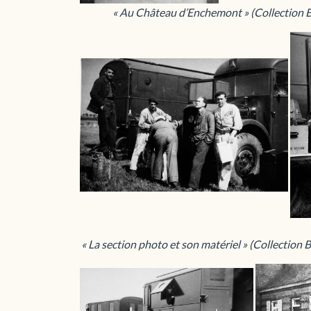
« Au Château d’Enchemont » (Collection B
« La section photo et son matériel » (Collection B