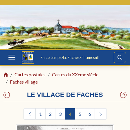
En ce temps-là, Faches-Thumesnil
Cartes postales
Cartes du XXeme siècle
Faches village
LE VILLAGE DE FACHES
1
2
3
4
5
6