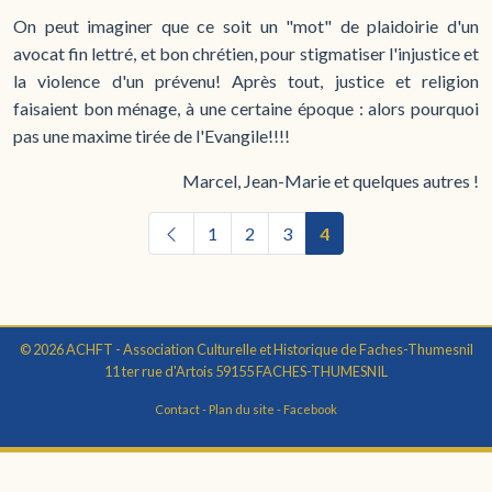
On peut imaginer que ce soit un "mot" de plaidoirie d'un
avocat fin lettré, et bon chrétien, pour stigmatiser l'injustice et
la violence d'un prévenu! Après tout, justice et religion
faisaient bon ménage, à une certaine époque : alors pourquoi
pas une maxime tirée de l'Evangile!!!!
Marcel, Jean-Marie et quelques autres !
1
2
3
4
© 2026 ACHFT - Association Culturelle et Historique de Faches-Thumesnil
11 ter rue d'Artois 59155 FACHES-THUMESNIL
Contact
-
Plan du site
-
Facebook