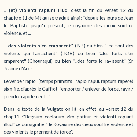
...
(et) violenti rapiunt illud
, c'est la fin du verset 12 du
chapitre 11 de Mt qui se traduit ainsi : "depuis les jours de Jean
le Baptiste jusqu'à présent, le royaume des cieux souffre
violence, et ...
...
des violents s'en emparent
" (B.J.) ou bien "...ce sont des
violents qui l'arrachent" (TOB) ou bien "...les forts s'en
emparent" (Chouraqui) ou bien "...des forts le ravissent" (Sr
Jeanne d'Arc).
Le verbe "rapio" (temps primitifs : rapio, rapui, raptum, rapere)
signifie, d'après le Gaffiot, "emporter / enlever de force, ravir /
prendre rapidement ..."
Dans le texte de la Vulgate on lit, en effet, au verset 12 du
chap11 :"Regnum caelorum vim patitur et violenti rapiunt
illud" ce qui signifie " le Royaume des cieux souffre violence et
des violents le prennent de force".