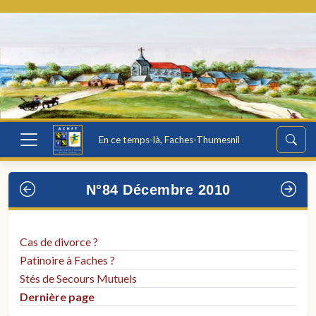
En ce temps-là, Faches-Thumesnil
N°84 Décembre 2010
Cas de divorce ?
Patinoire à Faches ?
Stés de Secours Mutuels
Dernière page