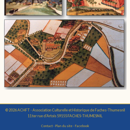
© 2026 ACHFT - Association Culturelle et Historique de Faches-Thumesnil
11 ter rue d'Artois 59155 FACHES-THUMESNIL
Contact
-
Plan du site
-
Facebook