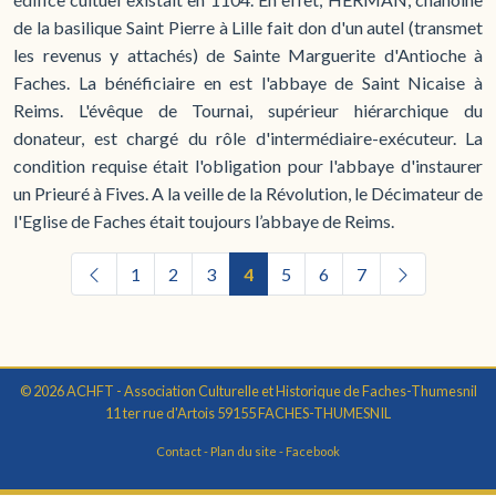
de la basilique Saint Pierre à Lille fait don d'un autel (transmet
les revenus y attachés) de Sainte Marguerite d'Antioche à
Faches. La bénéficiaire en est l'abbaye de Saint Nicaise à
Reims. L'évêque de Tournai, supérieur hiérarchique du
donateur, est chargé du rôle d'intermédiaire-exécuteur. La
condition requise était l'obligation pour l'abbaye d'instaurer
un Prieuré à Fives. A la veille de la Révolution, le Décimateur de
l'Eglise de Faches était toujours l’abbaye de Reims.
1
2
3
4
5
6
7
© 2026 ACHFT - Association Culturelle et Historique de Faches-Thumesnil
11 ter rue d'Artois 59155 FACHES-THUMESNIL
Contact
-
Plan du site
-
Facebook