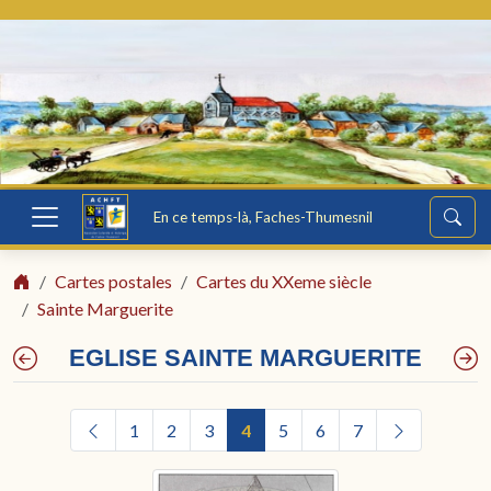
En ce temps-là, Faches-Thumesnil
Cartes postales
Cartes du XXeme siècle
Sainte Marguerite
EGLISE SAINTE MARGUERITE
1
2
3
4
5
6
7