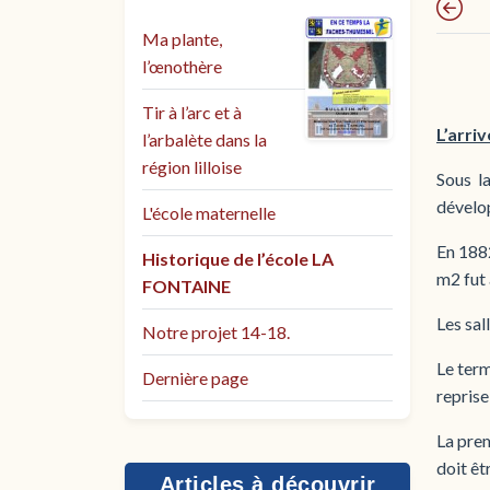
Ma plante,
l’œnothère
Tir à l’arc et à
L’arri
l’arbalète dans la
région lilloise
Sous l
dévelo
L'école maternelle
En 1882
Historique de l’école LA
m2 fut
FONTAINE
Les sal
Notre projet 14-18.
Le term
Dernière page
reprise
La prem
doit êt
Articles à découvrir