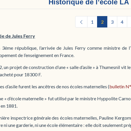
Historique de l’école L
1
2
3
4
vée de Jules Ferry
a 3éme république, l’arrivée de Jules Ferry comme ministre de l’
ppement de l’enseignement en France.
, un projet de construction d’une « salle d’asile » à Thumesnil vit le
 acheté pour 18300 F.
les d’asile furent les ancêtres de nos écoles maternelles (
bulletin N
e « d’école maternelle » fut utilisé par le ministre Hyppolite Ca
 en 1881.
ière inspectrice générale des écoles maternelles, Pauline Kergoma
re ni une garderie, ni une école élémentaire : elle doit seulement pr