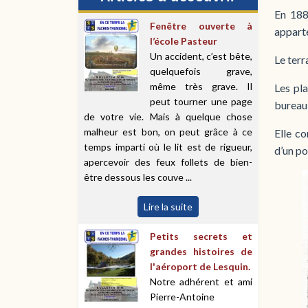
En 188
Fenêtre ouverte à
apparte
l’école Pasteur
Un accident, c’est bête,
Le terr
quelquefois grave,
même très grave. Il
Les pl
peut tourner une page
bureau 
de votre vie. Mais à quelque chose
malheur est bon, on peut grâce à ce
Elle c
temps imparti où le lit est de rigueur,
d’un po
apercevoir des feux follets de bien-
être dessous les couve ...
Lire la suite
Petits secrets et
grandes histoires de
l'aéroport de Lesquin.
Notre adhérent et ami
Pierre-Antoine