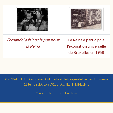
Fernandel a fait de la pub pour
La Reina a participé à
la Reina
l'exposition universelle
de Bruxelles en 1958
© 2026 ACHFT - Association Culturelle et Historique de Faches-Thumesnil
11 ter rue d'Artois 59155 FACHES-THUMESNIL
Contact
-
Plan du site
-
Facebook