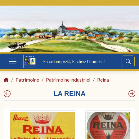
En ce temps-là, Faches-Thumesnil
Patrimoine
Patrimoine industriel
Reina
LA REINA