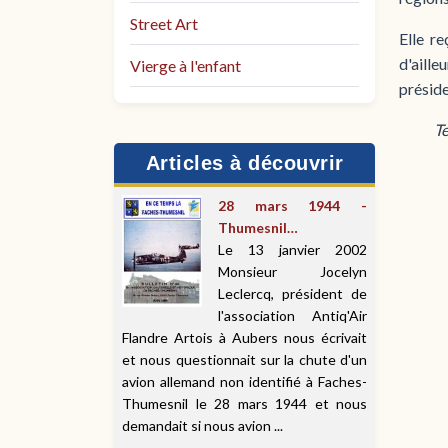
Street Art
Elle r
d'aille
Vierge à l'enfant
présid
Te
Articles à découvrir
28 mars 1944 -
Thumesnil…
Le 13 janvier 2002
Monsieur Jocelyn
Leclercq, président de
l'association Antiq'Air
Flandre Artois à Aubers nous écrivait
et nous questionnait sur la chute d'un
avion allemand non identifié à Faches-
Thumesnil le 28 mars 1944 et nous
demandait si nous avion ...