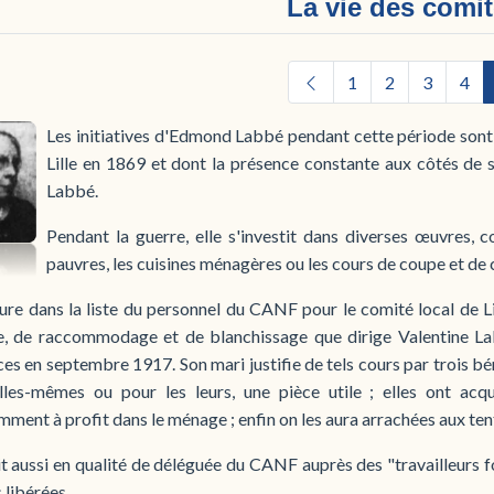
La vie des comi
1
2
3
4
Les initiatives d'Edmond Labbé pendant cette période sont
Lille en 1869 et dont la présence constante aux côtés de 
Labbé.
Pendant la guerre, elle s'investit dans diverses œuvres, 
pauvres, les cuisines ménagères ou les cours de coupe et de 
gure dans la liste du personnel du CANF pour le comité local de Lil
e, de raccommodage et de blanchissage que dirige Valentine L
ces en septembre 1917. Son mari justifie de tels cours par trois bén
lles-mêmes ou pour les leurs, une pièce utile ; elles ont acq
ment à profit dans le ménage ; enfin on les aura arrachées aux tenta
it aussi en qualité de déléguée du CANF auprès des "travailleurs fo
 libérées.