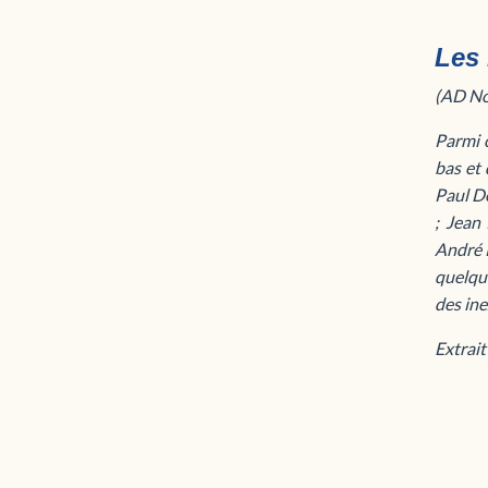
Les
(AD No
Parmi 
bas et 
Paul D
; Jean 
André P
quelqu
des ine
Extrait