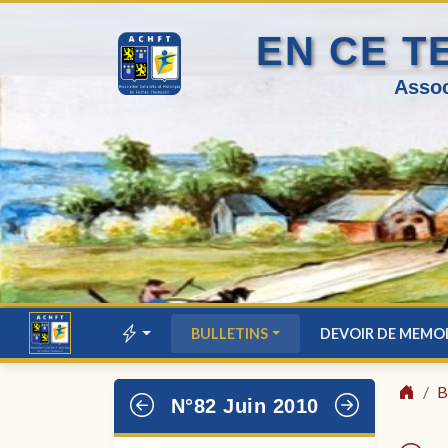
EN CE T
Assoc
BULLETINS
DEVOIR DE MEMO
B
N°82 Juin 2010