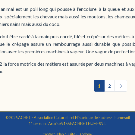
 animal est un poil long qui pousse à l’encolure, à la queue et a
, spécialement les chevaux mais aussi les moutons, les chameaux et
iers nains mais aussi du coco.
 doit être cardé à la main puis cordé, filé et crêpé sur des métiers à 
ue le crêpage assure un rembourrage aussi durable que possibl
ion avec les premières machines à vapeur. Une vague de perfection
 la force motrice des métiers est assurée par deux machines à va
x.
1
2
© 2026 ACHFT - Association Culturelle et Historique de Faches-Thumesnil
11 ter rue d'Artois 59155 FACHES-THUMESNIL
Contact
-
Plan du site
-
Facebook