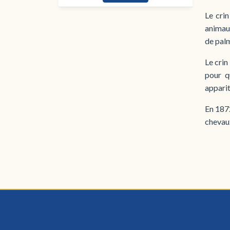
Le crin
animaux
de palm
Le crin
pour q
apparit
En 1872
chevau