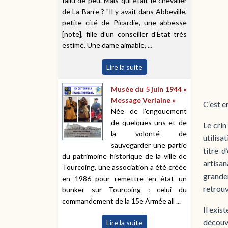
fallu de peu. Mais qui était le chevalier
de La Barre ? "Il y avait dans Abbeville,
petite cité de Picardie, une abbesse
[note], fille d'un conseiller d'Etat très
estimé. Une dame aimable, ...
Lire la suite
Musée du 5 juin 1944 «
Message Verlaine »
C’est e
Née de l’engouement
de quelques-uns et de
Le crin
la volonté de
utilisa
sauvegarder une partie
titre d
du patrimoine historique de la ville de
artisa
Tourcoing, une association a été créée
grandem
en 1986 pour remettre en état un
retrouv
bunker sur Tourcoing : celui du
commandement de la 15e Armée all ...
Il exis
découve
Lire la suite