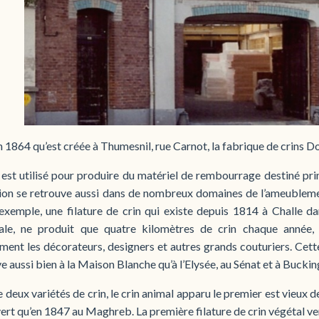
n 1864 qu’est créée à Thumesnil, rue Carnot, la fabrique de crins Doi
 est utilisé pour produire du matériel de rembourrage destiné pr
tion se retrouve aussi dans de nombreux domaines de l’ameublemen
’exemple, une filature de crin qui existe depuis 1814 à Challe da
nale, ne produit que quatre kilomètres de crin chaque année, 
ent les décorateurs, designers et autres grands couturiers. Cett
e aussi bien à la Maison Blanche qu’à l’Elysée, au Sénat et à Bucki
te deux variétés de crin, le crin animal apparu le premier est vieux d
rt qu’en 1847 au Maghreb. La première filature de crin végétal ver