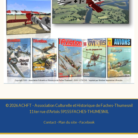
© 2026 ACHFT - Association Culturelle et Historique de Faches-Thumesnil
11 ter rue d'Artois 59155 FACHES-THUMESNIL
Contact
-
Plan du site
-
Facebook