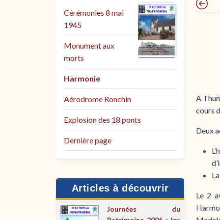
Cérémonies 8 mai
1945
Monument aux
morts
Harmonie
A Thume
Aérodrome Ronchin
cours d
Explosion des 18 ponts
Deux ac
Dernière page
L’
d’
La
Articles à découvrir
Le 2 a
Harmon
Journées du
Madelei
Patrimoine 2006 : les