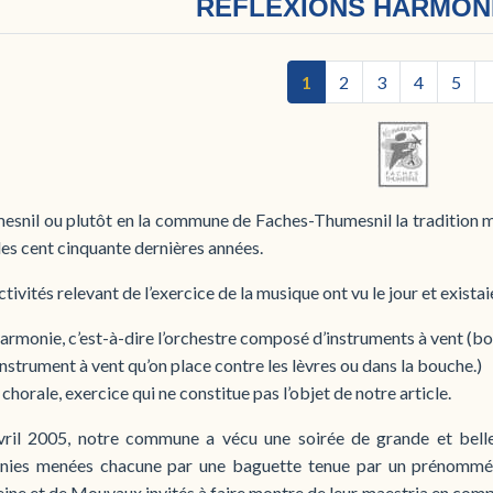
REFLEXIONS HARMONI
1
2
3
4
5
snil ou plutôt en la commune de Faches-Thumesnil la tradition mu
es cent cinquante dernières années.
tivités relevant de l’exercice de la musique ont vu le jour et existai
harmonie, c’est-à-dire l’orchestre composé d’instruments à vent (bo
instrument à vent qu’on place contre les lèvres ou dans la bouche.)
 chorale, exercice qui ne constitue pas l’objet de notre article.
vril 2005, notre commune a vécu une soirée de grande et bell
ies menées chacune par une baguette tenue par un prénommé P
ne et de Mouvaux invités à faire montre de leur maestria en comp