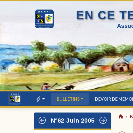
EN CE T
Assoc
BULLETINS
DEVOIR DE MEMO
B
N°62 Juin 2005