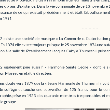
ses dix ans d’existence. Dans la vie communale de ce 13 novembre 19
issance de ce qui existait précédemment et était l’aboutissement
en 1991.
-=-=-=-=-=-
2 existe une société de musique « La Concorde ». L’autorisation 
. En 1874 elle existe toujours puisque le 25 novembre 1874 une auto
ion à la salle de l’établissement Jacques Caby à Thumesnil, puissent
2 également joue aussi l’ « Harmonie Sainte Cécile » dont le si
r Moreau en était le directeur.
ans doute vers 1879 que la « Jeune Harmonie de Thumesnil » voit le
de solfège et touche une subvention de 125 francs pour le con
raphie, prise en 1923, des quarante membres (responsables et mu
le groupe.