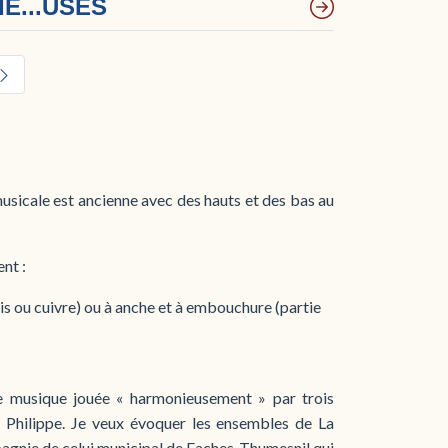
E...USES
sicale est ancienne avec des hauts et des bas au
ent :
is ou cuivre) ou à anche et à embouchure (partie
e musique jouée « harmonieusement » par trois
hilippe. Je veux évoquer les ensembles de La
agnie de celui municipal de Faches-Thumesnil qui