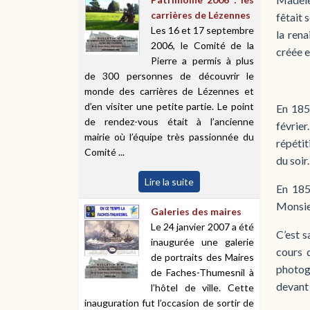
carrières de Lézennes
fêtait 
Les 16 et 17 septembre
la rena
2006, le Comité de la
créée 
Pierre a permis à plus
de 300 personnes de découvrir le
monde des carrières de Lézennes et
d’en visiter une petite partie. Le point
En 185
de rendez-vous était à l’ancienne
février
mairie où l’équipe très passionnée du
répétit
Comité ...
du soir.
Lire la suite
En 185
Monsieu
Galeries des maires
Le 24 janvier 2007 a été
C’est s
inaugurée une galerie
cours 
de portraits des Maires
photog
de Faches-Thumesnil à
devant 
l’hôtel de ville. Cette
inauguration fut l’occasion de sortir de