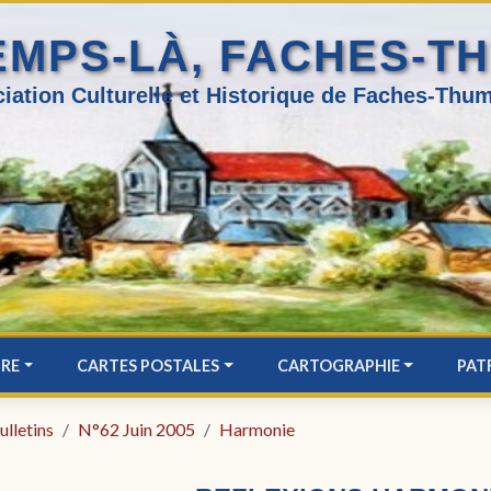
EMPS-LÀ, FACHES-T
iation Culturelle et Historique de Faches-Thum
IRE
CARTES POSTALES
CARTOGRAPHIE
PAT
ulletins
N°62 Juin 2005
Harmonie