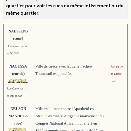
quartier pour voir les rues du même lotissement ou du
même quartier.
NAESSENS
(cour)
Donne rue Carnot
au N° 243.
NAOUSSA
Ville de Grèce avec laquelle Faches-
Fait partie
(rue de)
Thumesnil est jumelée.
de Green
Park
Rue Cattolica ....
en cul de sac.
NELSON
Militant luttant contre l'Apartheid en
MANDELA
Afrique du Sud, il dirigea le mouvement du
(rue)
Congrès National Africain, fut arrêté en
1962 et emprisonné pendant plus de 25 ans