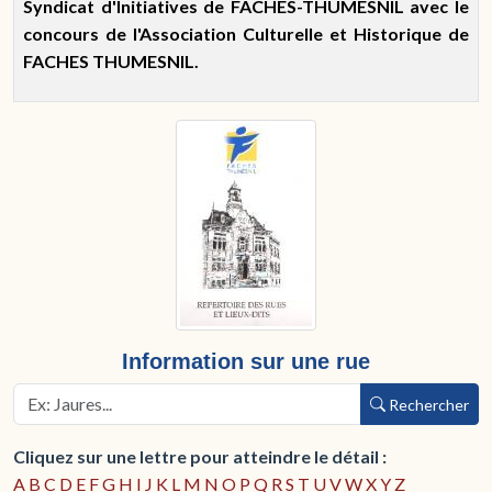
Syndicat d'Initiatives de FACHES-THUMESNIL avec le
concours de l'Association Culturelle et Historique de
FACHES THUMESNIL.
Information sur une rue
Rechercher
Cliquez sur une lettre pour atteindre le détail :
A
B
C
D
E
F
G
H
I
J
K
L
M
N
O
P
Q
R
S
T
U
V
W
X
Y
Z