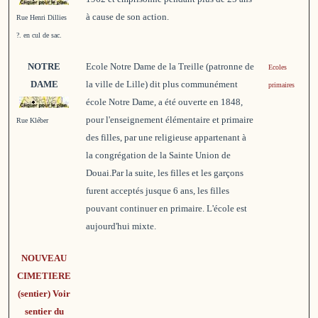
à cause de son action.
Rue Henri Dillies
?. en cul de sac.
NOTRE
Ecole Notre Dame de la Treille (patronne de
Ecoles
DAME
la ville de Lille) dit plus communément
primaires
école Notre Dame, a été ouverte en 1848,
pour l'enseignement élémentaire et primaire
Rue Kléber
des filles, par une religieuse appartenant à
la congrégation de la Sainte Union de
Douai.Par la suite, les filles et les garçons
furent acceptés jusque 6 ans, les filles
pouvant conti­nuer en primaire. L'école est
aujourd'hui mixte.
NOUVEAU
CIMETIERE
(sentier) Voir
sentier du