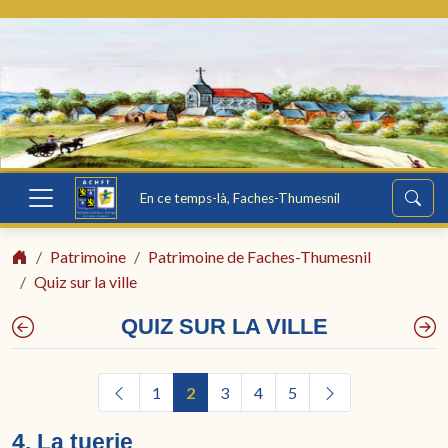
En ce temps-là, Faches-Thumesnil
Patrimoine
Patrimoine de Faches-Thumesnil
Quiz sur la ville
QUIZ SUR LA VILLE
1
2
3
4
5
4. La tuerie