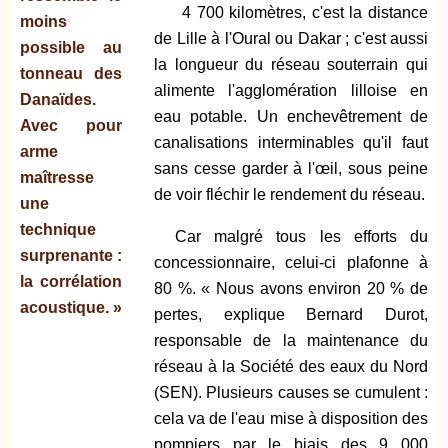
4 700 kilomètres, c'est la distance
moins
de Lille à l'Oural ou Dakar ; c'est aussi
possible au
la longueur du réseau souterrain qui
tonneau des
alimente l'agglomération lilloise en
Danaïdes.
eau potable. Un enchevêtrement de
Avec pour
canalisations interminables qu'il faut
arme
sans cesse garder à l'œil, sous peine
maîtresse
de voir fléchir le rendement du réseau.
une
technique
Car malgré tous les efforts du
surprenante :
concessionnaire, celui-ci plafonne à
la corrélation
80 %. « Nous avons environ 20 % de
acoustique. »
pertes, explique Bernard Durot,
responsable de la maintenance du
réseau à la Société des eaux du Nord
(SEN). Plusieurs causes se cumulent :
cela va de l'eau mise à disposition des
pompiers par le biais des 9 000