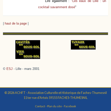
Lire également : "
Les eaux de Lille : un
cocktail savamment dosé
"
|
haut de la page
|
©
ESJ
- Lille - mars 2001
© 2026 ACHFT - Association Culturelle et Historique de Faches-Thumesnil
11 ter rue d'Artois 59155 FACHES-THUMESNIL
Contact
-
Plan du site
-
Facebook