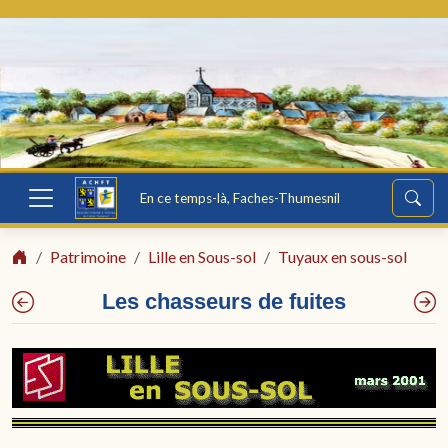
En ce temps-là, Faches-Thumesnil
Patrimoine
Lille en Sous-sol
Tuyaux en sous-sol
Les chasseurs de fuites