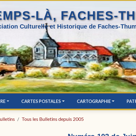
EMPS-LÀ, FACHES-T
iation Culturelle et Historique de Faches-Thum
IRE
CARTES POSTALES
CARTOGRAPHIE
PAT
ulletins
Tous les Bulletins depuis 2005