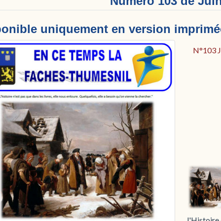
Numéro 103 de Juin
onible uniquement en version imprimée
N°103 Ju
l'Histoire