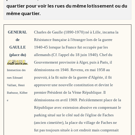
quartier pour voir les rues du même lotissement ou du
même quartier.
GENERAL
Charles de Gaulle (1890-1970) né à Lille, incarna la
de
Résistance française à l'étranger lors de la guerre
GAULLE
1940-45 lorsque la France fut occupée par les
(place du)
allemands (Cf. l'appel du 18 juin 1940). Chef du
Gouvernement provisoire à Alger, puis à Paris, il
démissionna en 1946. Revenu, en mai 1958 au
Intersection des
pouvoir, à la fit suite de la guerre d'Algérie, il fit
rues Edouard
approuver une nouvelle constitution et devint le
Vaillant, Henri
premier Président de la Vème République. Il
Barbusse, Kléber
démissionna en avril 1969. Précédemment place de la
e
République avec extension abusive en comprenant le
parking situé sur le côté sud de l'église de Faches
(ancien cimetière), la place du village de Faches ne
fut pas toujours située à cet endroit mais comprenait