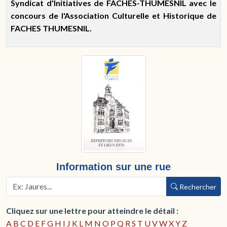
Syndicat d'Initiatives de FACHES-THUMESNIL avec le
concours de l'Association Culturelle et Historique de
FACHES THUMESNIL.
Information sur une rue
Rechercher
Cliquez sur une lettre pour atteindre le détail :
A
B
C
D
E
F
G
H
I
J
K
L
M
N
O
P
Q
R
S
T
U
V
W
X
Y
Z