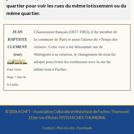
quartier pour voir les rues du même lotissement ou du
même quartier.
JEAN
Chansonnier français (1837-1903), il fut membre de
BAPTISTE
la commune de Paris et aussi l'auteur du «Temps des
CLEMENT
cerises». Cette voie a été dénommée rue de
(rue)
Wattignies à sa création, le changement de nom fut
adopté pour éviter les confusions avec la rue du
même nom à Faches.
Place Victor
Hugo ?. Rue de
la Linière.
© 2026 ACHFT - Association Culturelle et Historique de Faches-Thumesnil
11 ter rue d'Artois 59155 FACHES-THUMESNIL
Contact
-
Plan du site
-
Facebook