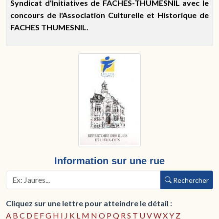
Syndicat d'Initiatives de FACHES-THUMESNIL avec le
concours de l'Association Culturelle et Historique de
FACHES THUMESNIL.
Information sur une rue
Rechercher
Cliquez sur une lettre pour atteindre le détail :
A
B
C
D
E
F
G
H
I
J
K
L
M
N
O
P
Q
R
S
T
U
V
W
X
Y
Z