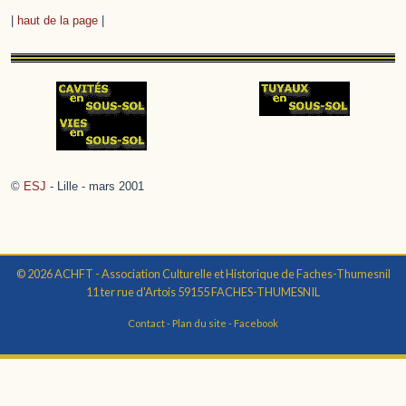
|
haut de la page
|
©
ESJ
- Lille - mars 2001
© 2026 ACHFT - Association Culturelle et Historique de Faches-Thumesnil
11 ter rue d'Artois 59155 FACHES-THUMESNIL
Contact
-
Plan du site
-
Facebook