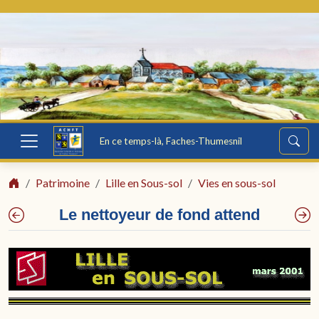
En ce temps-là, Faches-Thumesnil
Patrimoine
Lille en Sous-sol
Vies en sous-sol
Le nettoyeur de fond attend