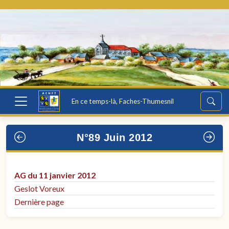
En ce temps-là, Faches-Thumesnil
N°89 Juin 2012
AG du 11 janvier 2012
Geslot Voreux
Dernière page