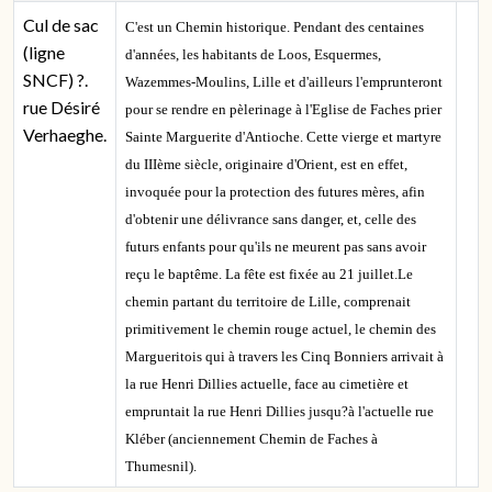
Cul de sac
C'est un Chemin historique. Pendant des centaines
(ligne
d'années, les habitants de Loos, Esquermes,
SNCF) ?.
Wazemmes-Moulins, Lille et d'ailleurs l'emprunteront
rue Désiré
pour se rendre en pèlerinage à l'Eglise de Faches prier
Verhaeghe.
Sainte Marguerite d'Antioche. Cette vierge et martyre
du IIIème siècle, originaire d'Orient, est en effet,
invoquée pour la protection des futures mères, afin
d'obtenir une délivrance sans danger, et, celle des
futurs enfants pour qu'ils ne meurent pas sans avoir
reçu le baptême. La fête est fixée au 21 juillet.Le
chemin partant du territoire de Lille, comprenait
primitivement le chemin rouge actuel, le chemin des
Margueritois qui à travers les Cinq Bonniers arrivait à
la rue Henri Dillies actuelle, face au cimetière et
empruntait la rue Henri Dillies jusqu?à l'actuelle rue
Kléber (anciennement Chemin de Faches à
Thumesnil).