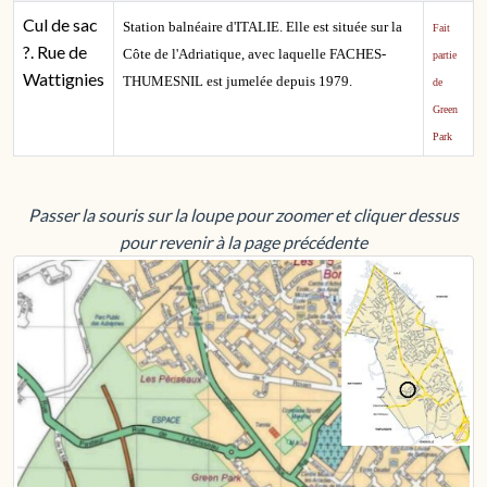
Cul de sac
Station balnéaire d'ITALIE. Elle est située sur la
Fait
?. Rue de
Côte de l'Adriatique, avec laquelle FACHES-
partie
Wattignies
THUMESNIL est jumelée depuis 1979.
de
Green
Park
Passer la souris sur la loupe pour zoomer et cliquer dessus
pour revenir à la page précédente