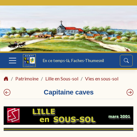
En ce temps-là, Faches-Thumesnil
Patrimoine
Lille en Sous-sol
Vies en sous-sol
Capitaine caves